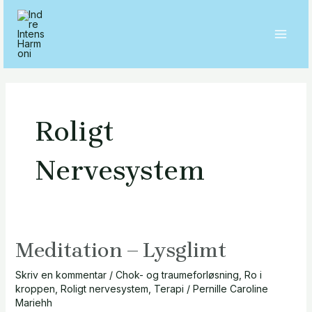
Gå
MAI
til
MEN
indholdet
Roligt
Nervesystem
Meditation – Lysglimt
Meditation
–
Skriv en kommentar
/
Chok- og traumeforløsning
,
Ro i
Lysglimt
kroppen
,
Roligt nervesystem
,
Terapi
/
Pernille Caroline
Mariehh